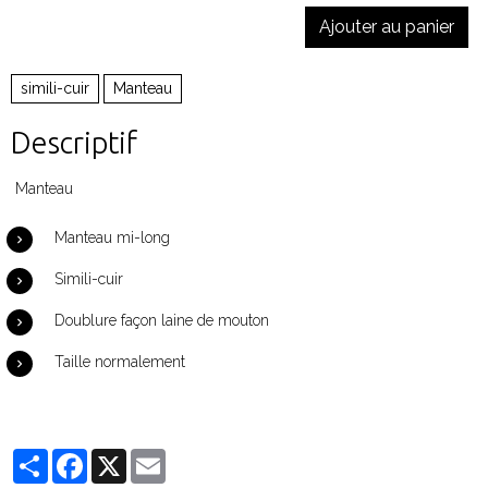
Ajouter au panier
simili-cuir
Manteau
Descriptif
Manteau
Manteau mi-long
Simili-cuir
Doublure façon laine de mouton
Taille normalement
Partager
Facebook
X
Email