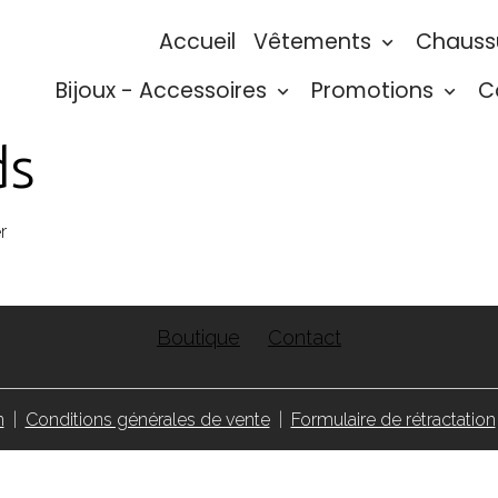
Accueil
Vêtements
Chauss
Bijoux - Accessoires
Promotions
C
ds
r
Boutique
Contact
n
Conditions générales de vente
Formulaire de rétractation