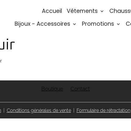
Accueil
Vêtements
Chauss
Bijoux - Accessoires
Promotions
C
ir
r
Boutique
Contact
n
Conditions générales de vente
Formulaire de rétractation